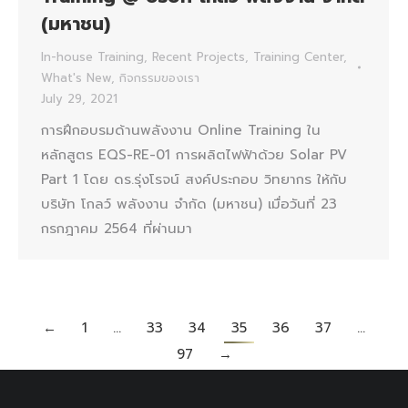
(มหาชน)
In-house Training
,
Recent Projects
,
Training Center
,
What's New
,
กิจกรรมของเรา
July 29, 2021
การฝึกอบรมด้านพลังงาน Online Training ใน
หลักสูตร EQS-RE-01 การผลิตไฟฟ้าด้วย Solar PV
Part 1 โดย ดร.รุ่งโรจน์ สงค์ประกอบ วิทยากร ให้กับ
บริษัท โกลว์ พลังงาน จำกัด (มหาชน) เมื่อวันที่ 23
กรกฎาคม 2564 ที่ผ่านมา
←
1
…
33
34
35
36
37
…
97
→