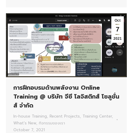
Oct
7
2021
การฝึกอบรมด้านพลังงาน Online
Training @ บริษัท จีซี โลจิสติกส์ โซลูชั่น
ส์ จำกัด
In-house Training
,
Recent Projects
,
Training Center
,
What's New
,
กิจกรรมของเรา
October 7, 2021