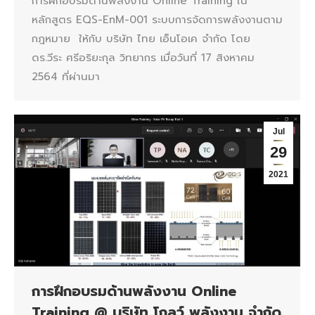
การฝึกอบรมด้านพลังงาน Online Training ใน
หลักสูตร EQS-EnM-001 ระบบการจัดการพลังงานตาม
กฎหมาย ให้กับ บริษัท ไทย เอ็นโอเค จำกัด โดย
ดร.วีระ ศรีอริยะกุล วิทยากร เมื่อวันที่ 17 สิงหาคม
2564 ที่ผ่านมา
Jul
29
2021
การฝึกอบรมด้านพลังงาน Online
Training @ บริษัท โกลว์ พลังงาน จำกัด