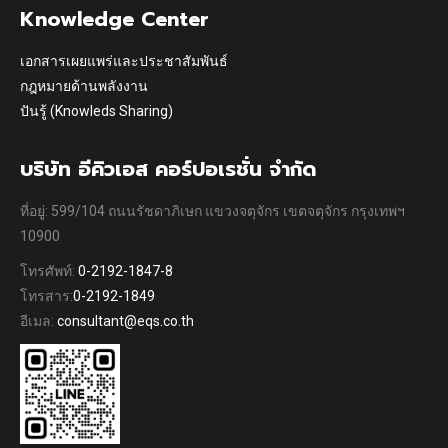
Knowledge Center
เอกสารเผยแพร่และประชาสัมพันธ์
กฎหมายด้านพลังงาน
ปันรู้ (Knowleds Sharing)
บริษัท อีคิวเอส คอร์ปอเรชั่น จำกัด
ที่อยู่: 599/104 ถนนรัชดาภิเษก แขวงจตุจักร เขตจตุจักร กรุงเทพฯ
10900
โทรศัพท์:
0-2192-1847-8
โทรสาร:
0-2192-1849
อีเมล:
consultant@eqs.co.th