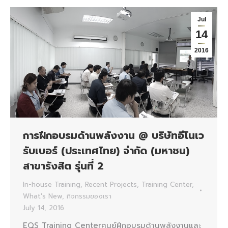
Jul
14
2016
การฝึกอบรมด้านพลังงาน @ บริษัทอีโนเว
รับเบอร์ (ประเทศไทย) จำกัด (มหาชน)
สาขารังสิต รุ่นที่ 2
In-house Training
,
Recent Projects
,
Training Center
,
What's New
,
กิจกรรมของเรา
July 14, 2016
EQS Training Centerศูนย์ฝึกอบรมด้านพลังงานและ