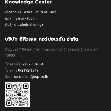
Knowledge Center
เอกสารเผยแพร่และประชาสัมพันธ์
กฎหมายด้านพลังงาน
ปันรู้ (Knowleds Sharing)
บริษัท อีคิวเอส คอร์ปอเรชั่น จำกัด
ที่อยู่: 599/104 ถนนรัชดาภิเษก แขวงจตุจักร เขตจตุจักร กรุงเทพฯ
10900
โทรศัพท์:
0-2192-1847-8
โทรสาร:
0-2192-1849
อีเมล:
consultant@eqs.co.th