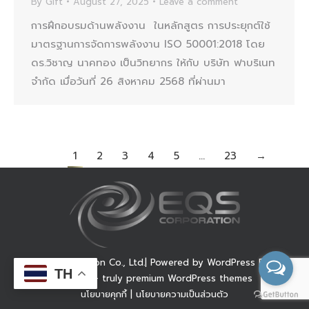
By
Gift
August 27, 2025
Leave a comment
การฝึกอบรมด้านพลังงาน ในหลักสูตร การประยุกต์ใช้
มาตรฐานการจัดการพลังงาน ISO 50001:2018 โดย
ดร.วิชาญ นาคทอง เป็นวิทยากร ให้กับ บริษัท ฟาบริเนท
จำกัด เมื่อวันที่ 26 สิงหาคม 2568 ที่ผ่านมา
1
2
3
4
5
…
23
→
© EQS Corporation Co., Ltd.| Powered by WordPress Dream-
TH
Theme — truly
premium WordPress themes
นโยบายคุกกี้
|
นโยบายความเป็นส่วนตัว