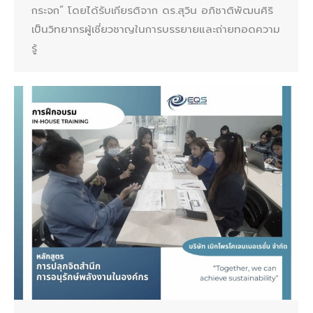
กระจก” โดยได้รับเกียรติจาก ดร.สุวิน อภิชาติพัฒนศิริ
เป็นวิทยากรผู้เชี่ยวชาญในการบรรยายและถ่ายทอดความ
รู้