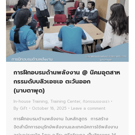
การฝึกอบรมด้านพลังงาน @ นิคมอุตสาห
กรรมดับบลิวเอชเอ ตะวันออก
(มาบตาพุด)
In-house Training
,
Training Center
,
กิจกรรมของเรา
By
Gift
October 16, 2025
Leave a comment
การฝึกอบรมด้านพลังงาน ในหลักสูตร การสร้าง
จิตสำนึกการอนุรักษ์พลังงานและเทคนิคการใช้พลังงาน
อย่างประหยัด โดย อ.วีระ ศรีอริยะกุล เป็นวิทยากร ให้