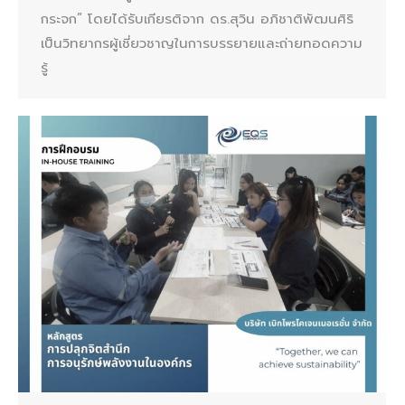
กระจก” โดยได้รับเกียรติจาก ดร.สุวิน อภิชาติพัฒนศิริ
เป็นวิทยากรผู้เชี่ยวชาญในการบรรยายและถ่ายทอดความ
รู้