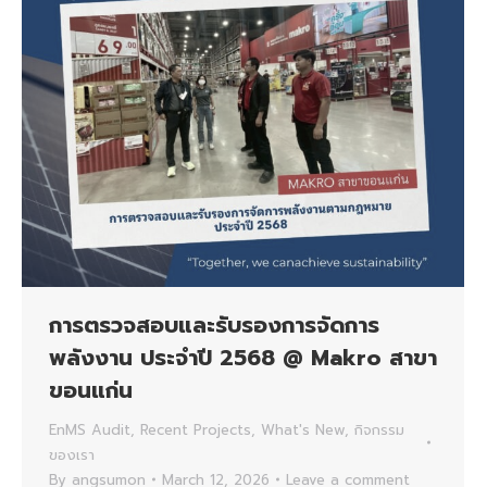
การตรวจสอบและรับรองการจัดการ
พลังงาน ประจำปี 2568 @ Makro สาขา
ขอนแก่น
EnMS Audit
,
Recent Projects
,
What's New
,
กิจกรรม
ของเรา
By
angsumon
March 12, 2026
Leave a comment