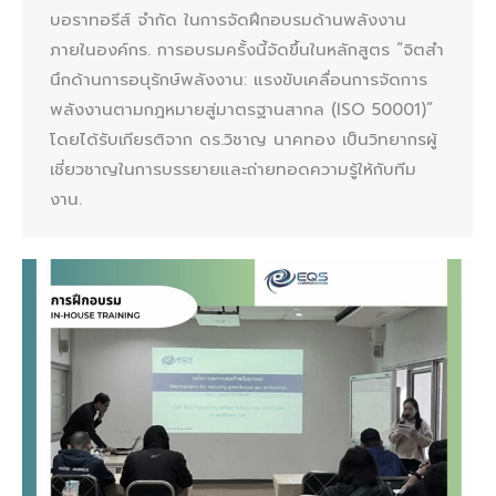
บอราทอรีส์ จำกัด ในการจัดฝึกอบรมด้านพลังงาน
ภายในองค์กร. การอบรมครั้งนี้จัดขึ้นในหลักสูตร “จิตสํา
นึกด้านการอนุรักษ์พลังงาน: แรงขับเคลื่อนการจัดการ
พลังงานตามกฎหมายสู่มาตรฐานสากล (ISO 50001)”
โดยได้รับเกียรติจาก ดร.วิชาญ นาคทอง เป็นวิทยากรผู้
เชี่ยวชาญในการบรรยายและถ่ายทอดความรู้ให้กับทีม
งาน.