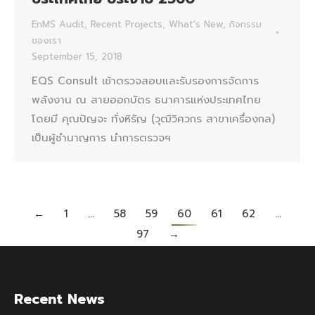
EnMS Audit
,
Recent Projects
,
What's New
,
กิจกรรม
ของเรา
September 15, 2018
EQS Consult เข้าตรวจสอบและรับรองการจัดการ
พลังงาน ณ สายออกบัตร ธนาคารแห่งประเทศไทย
โดยมี คุณปัญจะ ทั่งหิรัญ (วุฒิวิศวกร สาขาเครื่องกล)
เป็นผู้ชำนาญการ นำการตรวจฯ
←
1
…
58
59
60
61
62
…
97
→
Recent News