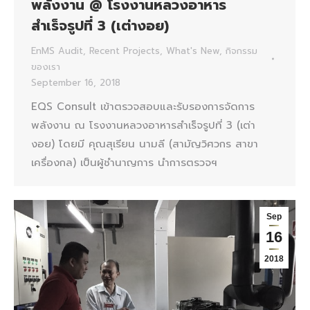
พลังงาน @ โรงงานหลวงอาหาร
สำเร็จรูปที่ 3 (เต่างอย)
EnMS Audit
,
Recent Projects
,
What's New
,
กิจกรรม
ของเรา
September 16, 2018
EQS Consult เข้าตรวจสอบและรับรองการจัดการ
พลังงาน ณ โรงงานหลวงอาหารสำเร็จรูปที่ 3 (เต่า
งอย) โดยมี คุณสุเรียน นามลี (สามัญวิศวกร สาขา
เครื่องกล) เป็นผู้ชำนาญการ นำการตรวจฯ
Sep
16
2018