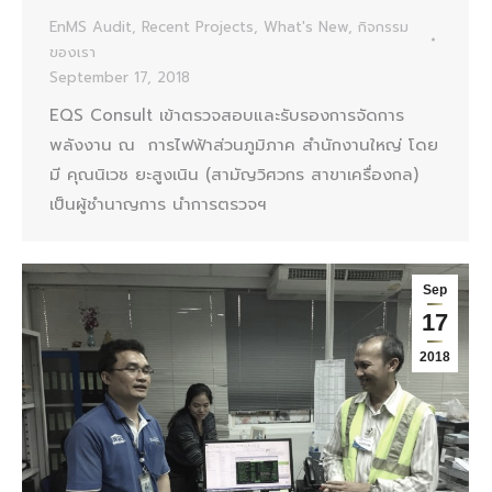
EnMS Audit
,
Recent Projects
,
What's New
,
กิจกรรม
ของเรา
September 17, 2018
EQS Consult เข้าตรวจสอบและรับรองการจัดการ
พลังงาน ณ การไฟฟ้าส่วนภูมิภาค สำนักงานใหญ่ โดย
มี คุณนิเวช ยะสูงเนิน (สามัญวิศวกร สาขาเครื่องกล)
เป็นผู้ชำนาญการ นำการตรวจฯ
Sep
17
2018