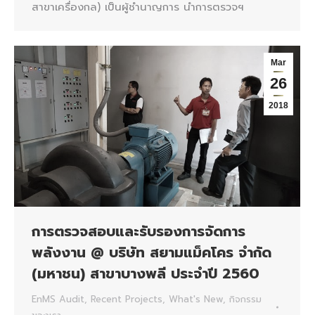
สาขาเครื่องกล) เป็นผู้ชำนาญการ นำการตรวจฯ
Mar
26
2018
การตรวจสอบและรับรองการจัดการ
พลังงาน @ บริษัท สยามแม็คโคร จำกัด
(มหาชน) สาขาบางพลี ประจำปี 2560
EnMS Audit
,
Recent Projects
,
What's New
,
กิจกรรม