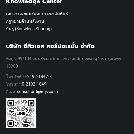
Knowledge Center
เอกสารเผยแพร่และประชาสัมพันธ์
กฎหมายด้านพลังงาน
ปันรู้ (Knowleds Sharing)
บริษัท อีคิวเอส คอร์ปอเรชั่น จำกัด
ที่อยู่: 599/104 ถนนรัชดาภิเษก แขวงจตุจักร เขตจตุจักร กรุงเทพฯ
10900
โทรศัพท์:
0-2192-1847-8
โทรสาร:
0-2192-1849
อีเมล:
consultant@eqs.co.th