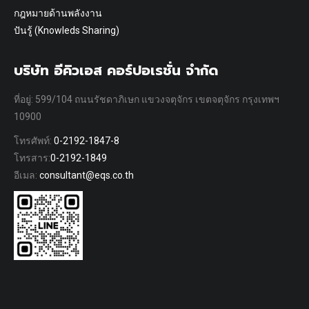
กฎหมายด้านพลังงาน
ปันรู้ (Knowleds Sharing)
บริษัท อีคิวเอส คอร์ปอเรชั่น จำกัด
ที่อยู่: 599/104 ถนนรัชดาภิเษก แขวงจตุจักร เขตจตุจักร กรุงเทพฯ
10900
โทรศัพท์:
0-2192-1847-8
โทรสาร:
0-2192-1849
อีเมล:
consultant@eqs.co.th