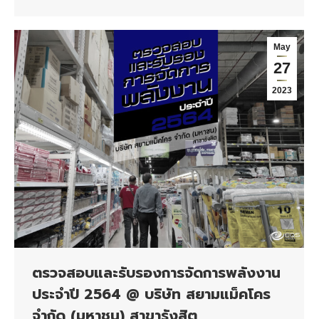
May
27
2023
ตรวจสอบและรับรองการจัดการพลังงาน
ประจำปี 2564 @ บริษัท สยามแม็คโคร
จํากัด (มหาชน) สาขารังสิต