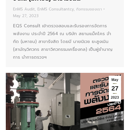
EnMS Audit
,
EnMS Consultantcy
,
กิจกรรมของเรา
May 27, 2023
EQS Consult เข้าตรวจสอบและรับรองการจัดการ
พลังงาน ประจำปี 2564 ณ บริษัท สยามแม็คโคร จํา
กัด (มหาชน) สาขารังสิต โดยมี นายนิเวช ยะสูงเนิน
(สามัญวิศวกร สาขาวิศวกรรมเครื่องกล) เป็นผู้ชำนาญ
การ นำการตรวจฯ
May
27
2023