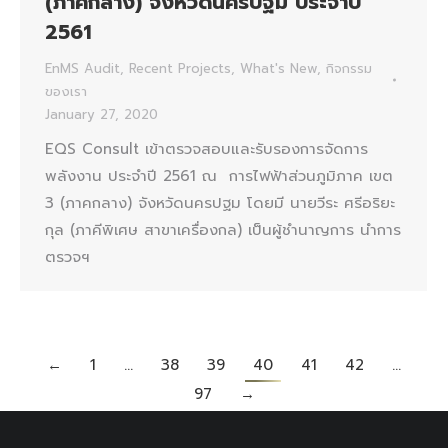
(ภาคกลาง) จังหวัดนครปฐม ประจำปี
2561
EnMS Audit
,
Recent Projects
,
What's New
,
กิจกรรม
ของเรา
January 27, 2020
EQS Consult เข้าตรวจสอบและรับรองการจัดการ
พลังงาน ประจำปี 2561 ณ การไฟฟ้าส่วนภูมิภาค เขต
3 (ภาคกลาง) จังหวัดนครปฐม โดยมี นายวีระ ศรีอริยะ
กุล (ภาคีพิเศษ สาขาเครื่องกล) เป็นผู้ชำนาญการ นำการ
ตรวจฯ
←
1
…
38
39
40
41
42
…
97
→