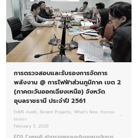
การตรวจสอบและรับรองการจัดการ
พลังงาน @ การไฟฟ้าส่วนภูมิภาค เขต 2
(ภาคตะวันออกเฉียงเหนือ) จังหวัด
อุบลราชธานี ประจำปี 2561
EnMS Audit
,
Recent Projects
,
What's New
,
กิจกรรม
ของเรา
February 5, 2020
EQS Consult เข้าตรวจสอบและรับรองการจัดการ