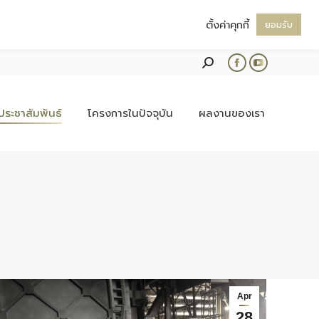
ตั้งค่าคุกกี้
ยอมรับ
Search:
Facebook
YouTube
page
page
opens
opens
ประชาสัมพันธ์
โครงการในปัจจุบัน
ผลงานของเรา
in
in
new
new
window
window
Apr
28