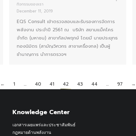
กิจกรรมของเรา
December 11, 2019
EQS Consult เข้าตรวจสอบและรับรองการจัดการ
พลังงาน ประจำปี 2561 ณ บริษัท สยามแม็คโคร
จำกัด (มหาชน) สาขากัลปพฤกษ์ โดยมี นายประยุทธ
ทองนิมิตร (สามัญวิศวกร สาขาเครื่องกล) เป็นผู้
ชำนาญการ นำการตรวจฯ
←
1
…
40
41
42
43
44
…
97
→
Knowledge Center
เอกสารเผยแพร่และประชาสัมพันธ์
กฎหมายด้านพลังงาน