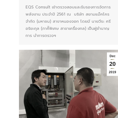
EQS Consult เข้าตรวจสอบและรับรองการจัดการ
พลังงาน ประจำปี 2561 ณ บริษัท สยามแม็คโคร
จำกัด (มหาชน) สาขาหนองจอก โดยมี นายวีระ ศรี
อริยะกุล (ภาคีิพิเศษ สาขาเครื่องกล) เป็นผู้ชำนาญ
การ นำการตรวจฯ
Dec
20
2019