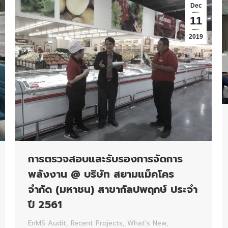
Dec
11
2019
การตรวจสอบและรับรองการจัดการ
พลังงาน @ บริษัท สยามแม็คโคร
จำกัด (มหาชน) สาขากัลปพฤกษ์ ประจำ
ปี 2561
EnMS Audit
,
Recent Projects
,
What's New
,