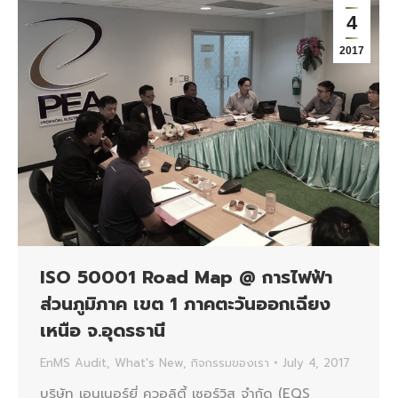
4
2017
ISO 50001 Road Map @ การไฟฟ้า
ส่วนภูมิภาค เขต 1 ภาคตะวันออกเฉียง
เหนือ จ.อุดรธานี
EnMS Audit
,
What's New
,
กิจกรรมของเรา
July 4, 2017
บริษัท เอนเนอร์ยี่ ควอลิตี้ เซอร์วิส จำกัด (EQS