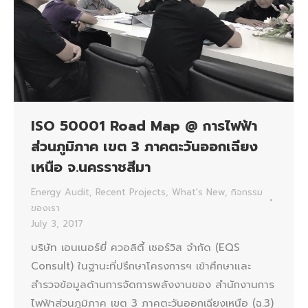
ISO 50001 Road Map @ การไฟฟ้า
ส่วนภูมิภาค เขต 3 ภาคตะวันออกเฉียง
เหนือ จ.นครราชสีมา
Energy Audit
,
Recent Projects
,
What's New
,
กิจกรรม
ของเรา
July 3, 2017
บริษัท เอนเนอร์ยี่ ควอลิตี้ เซอร์วิส จำกัด (EQS
Consult) ในฐานะที่ปรึกษาโครงการฯ เข้าศึกษาและ
สำรวจข้อมูลด้านการจัดการพลังงานของ สำนักงานการ
ไฟฟ้าส่วนภูมิภาค เขต 3 ภาคตะวันออกเฉียงเหนือ (ฉ.3)