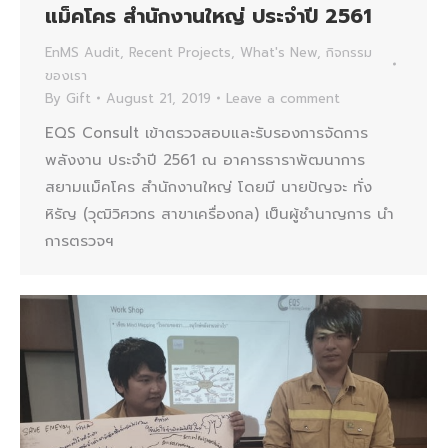
แม็คโคร สำนักงานใหญ่ ประจำปี 2561
EnMS Audit
,
Recent Projects
,
What's New
,
กิจกรรม
ของเรา
By
Gift
August 21, 2019
Leave a comment
EQS Consult เข้าตรวจสอบและรับรองการจัดการ
พลังงาน ประจำปี 2561 ณ อาคารธาราพัฒนาการ
สยามแม็คโคร สำนักงานใหญ่ โดยมี นายปัญจะ ทั่ง
หิรัญ (วุฒิวิศวกร สาขาเครื่องกล) เป็นผู้ชำนาญการ นำ
การตรวจฯ