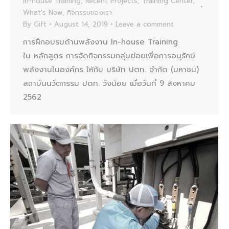
In-house Training
,
Recent Projects
,
Training Center
,
What's New
,
กิจกรรมของเรา
By
Gift
August 14, 2019
Leave a comment
การฝึกอบรมด้านพลังงาน In-house Training
ใน หลักสูตร การจัดกิจกรรมกลุ่มย่อยเพื่อการอนุรักษ์
พลังงานในองค์กร ให้กับ บริษัท ปตท. จำกัด (มหาชน)
สถาบันนวัตกรรม ปตท. วังน้อย เมื่อวันที่ 9 สิงหาคม
2562