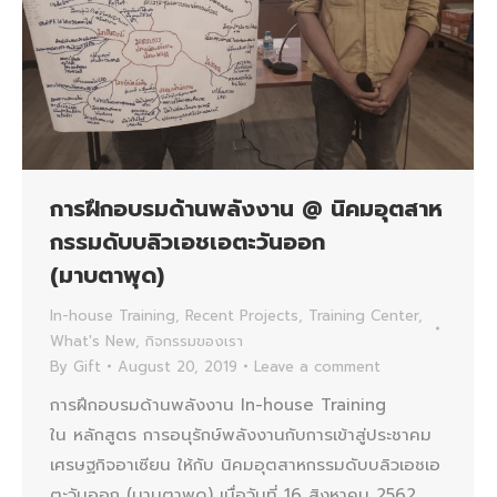
การฝึกอบรมด้านพลังงาน @ นิคมอุตสาห
กรรมดับบลิวเอชเอตะวันออก
(มาบตาพุด)
In-house Training
,
Recent Projects
,
Training Center
,
What's New
,
กิจกรรมของเรา
By
Gift
August 20, 2019
Leave a comment
การฝึกอบรมด้านพลังงาน In-house Training
ใน หลักสูตร การอนุรักษ์พลังงานกับการเข้าสู่ประชาคม
เศรษฐกิจอาเซียน ให้กับ นิคมอุตสาหกรรมดับบลิวเอชเอ
ตะวันออก (มาบตาพุด) เมื่อวันที่ 16 สิงหาคม 2562