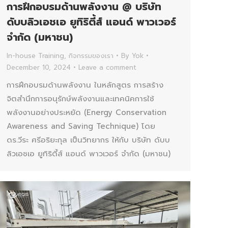
การฝึกอบรมด้านพลังงาน @ บริษัท
ดับบลิวเอชเอ ยูทิริตี้ส์ แอนด์ พาวเวอร์
จำกัด (มหาชน)
In-house Training
,
กิจกรรมของเรา
By
Yok
December 10, 2024
Leave a comment
การฝึกอบรมด้านพลังงาน ในหลักสูตร การสร้าง
จิตสำนึกการอนุรักษ์พลังงานและเทคนิคการใช้
พลังงานอย่างประหยัด (Energy Conservation
Awareness and Saving Technique) โดย
ดร.วีระ ศรีอริยะกุล เป็นวิทยากร ให้กับ บริษัท ดับบ
ลิวเอชเอ ยูทิริตี้ส์ แอนด์ พาวเวอร์ จำกัด (มหาชน)