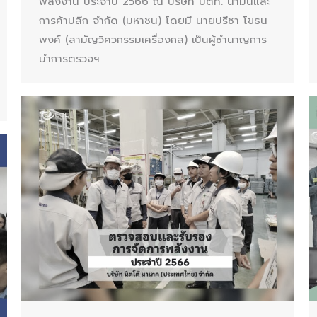
พลังงาน ประจำปี 2566 ณ บริษัท ปตท. น้ำมันและ
การค้าปลีก จำกัด (มหาชน) โดยมี นายปรีชา โขธน
พงศ์ (สามัญวิศวกรรมเครื่องกล) เป็นผู้ชำนาญการ
นำการตรวจฯ