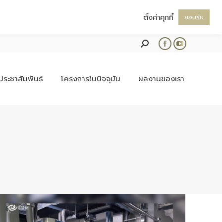
ตั้งค่าคุกกี้
ยอมรับ
Search:
Facebook
YouTube
page
page
opens
opens
ประชาสัมพันธ์
โครงการในปัจจุบัน
ผลงานของเรา
in
in
new
new
window
window