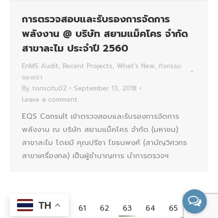
การตรวจสอบและรับรองการจัดการ
พลังงาน @ บริษัท สยามแม็คโคร จำกัด
สาขาละไม ประจำปี 2560
EnMS Audit
,
Recent Projects
,
What's New
,
กิจกรรม
ของเรา
By
tonscitu02
September 13, 2018
Leave a comment
EQS Consult เข้าตรวจสอบและรับรองการจัดการ
พลังงาน ณ บริษัท สยามแม็คโคร จำกัด (มหาชน)
สาขาละไม โดยมี คุณปรีชา โขธนพงศ์ (สามัญวิศวกร
สาขาเครื่องกล) เป็นผู้ชำนาญการ นำการตรวจฯ
TH
←
1
…
61
62
63
64
65
…