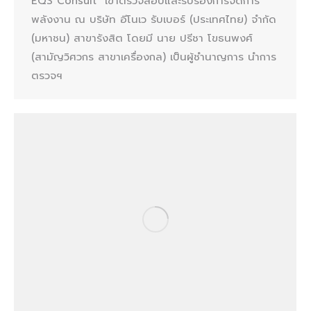
EQS Consult เข้าตรวจสอบและรับรองการจัดการ
พลังงาน ณ บริษัท อีโนเว รับเบอร์ (ประเทศไทย) จํากัด
(มหาชน) สาขารังสิต โดยมี นาย ปรีชา โขธนพงศ์
(สามัญวิศวกร สาขาเครื่องกล) เป็นผู้ชำนาญการ นำการ
ตรวจฯ