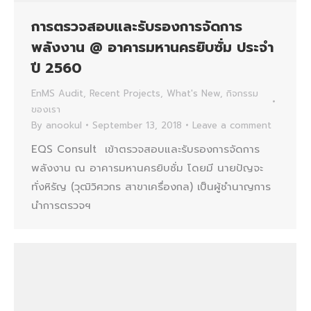
การตรวจสอบและรับรองการจัดการ
พลังงาน @ อาคารมหานครยิบซั่ม ประจำ
ปี 2560
EnMS Audit
,
Recent Projects
,
What's New
,
กิจกรรม
ของเรา
By
anookul
September 13, 2018
Leave a comment
EQS Consult เข้าตรวจสอบและรับรองการจัดการ
พลังงาน ณ อาคารมหานครยิบซั่ม โดยมี นายปัญจะ
ทั่งหิรัญ (วุฒิวิศวกร สาขาเครื่องกล) เป็นผู้ชำนาญการ
นำการตรวจฯ