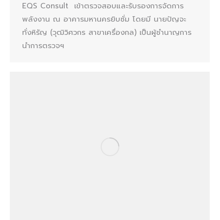
EQS Consult เข้าตรวจสอบและรับรองการจัดการ
พลังงาน ณ อาคารมหานครยิบซั่ม โดยมี นายปัญจะ
ทั่งหิรัญ (วุฒิวิศวกร สาขาเครื่องกล) เป็นผู้ชำนาญการ
นำการตรวจฯ