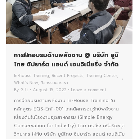
การฝึกอบรมด้านพลังงาน @ บริษัท ยูนิ
ไทย ชิปยาร์ด แอนด์ เอนจิเนียริ่ง จำกัด
In-house Training
,
Recent Projects
,
Training Center
,
What's New
,
กิจกรรมของเรา
By
Gift
August 15, 2022
Leave a comment
การฝึกอบรมด้านพลังงาน In-House Training ใน
หลักสูตร EQS-EnT-001 เทคนิคการอนุรักษ์พลังงาน
เบื้องต้นในโรงงานอุตสาหกรรม (Simple Energy
Conservation for Industry) โดย ดร.วีระ ศรีอริยะกุล
วิทยากร ให้กับ บริษัท ยูนิไทย ชิปยาร์ด แอนด์ เอนจิเนีย