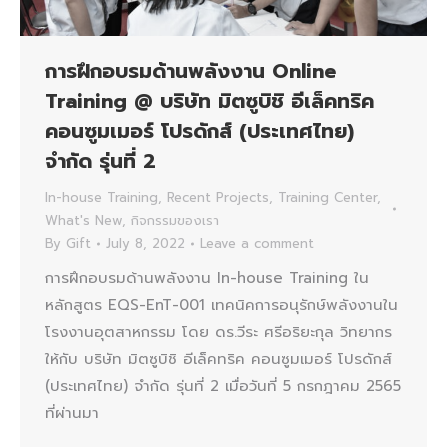
การฝึกอบรมด้านพลังงาน Online
Training @ บริษัท มิตซูบิชิ อีเล็คทริค
คอนซูมเมอร์ โปรดักส์ (ประเทศไทย)
จำกัด รุ่นที่ 2
In-house Training
,
Recent Projects
,
Training Center
,
What's New
,
กิจกรรมของเรา
By
Gift
July 8, 2022
Leave a comment
การฝึกอบรมด้านพลังงาน In-house Training ใน
หลักสูตร EQS-EnT-001 เทคนิคการอนุรักษ์พลังงานใน
โรงงานอุตสาหกรรม โดย ดร.วีระ ศรีอริยะกุล วิทยากร
ให้กับ บริษัท มิตซูบิชิ อีเล็คทริค คอนซูมเมอร์ โปรดักส์
(ประเทศไทย) จำกัด รุ่นที่ 2 เมื่อวันที่ 5 กรกฎาคม 2565
ที่ผ่านมา