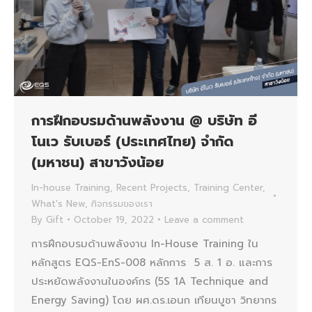
การฝึกอบรมด้านพลังงาน @ บริษัท อี
โนเว รับเบอร์ (ประเทศไทย) จำกัด
(มหาชน) สาขาวังน้อย
In-house Training
,
Recent Projects
,
Training Center
,
What's New
,
กิจกรรมของเรา
By
Gift
October 19, 2022
Leave a comment
การฝึกอบรมด้านพลังงาน In-House Training ใน
หลักสูตร EQS-EnS-008 หลักการ 5 ส. 1 อ. และการ
ประหยัดพลังงานในองค์กร (5S 1A Technique and
Energy Saving) โดย ผศ.ดร.เอนก เทียนบูชา วิทยากร