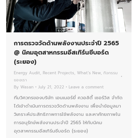
การตรวจวัดด้านพลังงานประจำปี 2565
@ นิคมอุตสาหกรรมอีสเทิร์นซีบอร์ด
(ระยอง)
Energy Audit
,
Recent Projects
,
What's New
,
กิจกรรม
ของเรา
By
Wasan
July 21, 2022
Leave a comment
ทีมวิศวกรของบริษัท เอนเนอร์ยี่ ควอลิตี้ เซอร์วิส จำกัด
ได้เข้าดำเนินการตรวจวัดด้านพลังงาน เพื่อนำข้อมูลมา
วิเคราะห์ประสิทธิภาพการใช้พลังงาน และหาศักยภาพใน
การอนุรักษ์พลังงานประจำปี 2565 ให้กับนิคม
อุตสาหกรรมอีสเทิร์นซีบอร์ด (ระยอง)