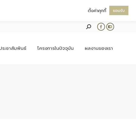
ตั้งค่าคุกกี้
ยอมรับ
Search:
Facebook
YouTube
page
page
opens
opens
ประชาสัมพันธ์
โครงการในปัจจุบัน
ผลงานของเรา
in
in
new
new
window
window