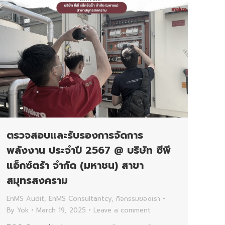
ตรวจสอบและรับรองการจัดการ
พลังงาน ประจำปี 2567 @ บริษัท ซีพี
แอ็กซ์ตร้า จำกัด (มหาชน) สาขา
สมุทรสงคราม
EnMS Audit
,
EnMS Consultantcy
,
กิจกรรมของเรา
By
Yok
March 19, 2025
Leave a comment