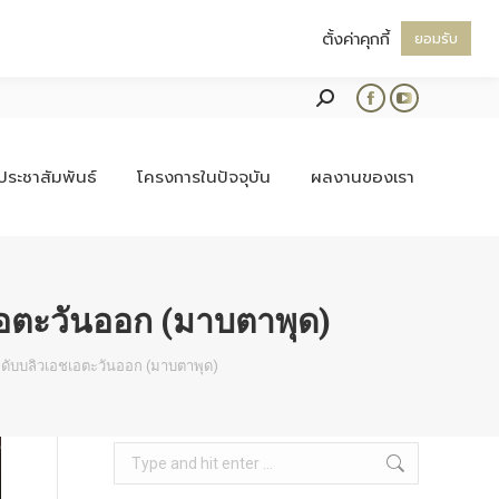
ตั้งค่าคุกกี้
ยอมรับ
Search:
Facebook
YouTube
page
page
opens
opens
ประชาสัมพันธ์
โครงการในปัจจุบัน
ผลงานของเรา
in
in
new
new
window
window
อตะวันออก (มาบตาพุด)
ดับบลิวเอชเอตะวันออก (มาบตาพุด)
Search: