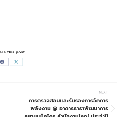
are this post
Share
Share
on
on
Facebook
X
NEXT
การตรวจสอบและรับรองการจัดการ
พลังงาน @ อาคารธาราพัฒนาการ
Next
สยามแม็คโคร สำนักงานใหญ่ ประจำปี