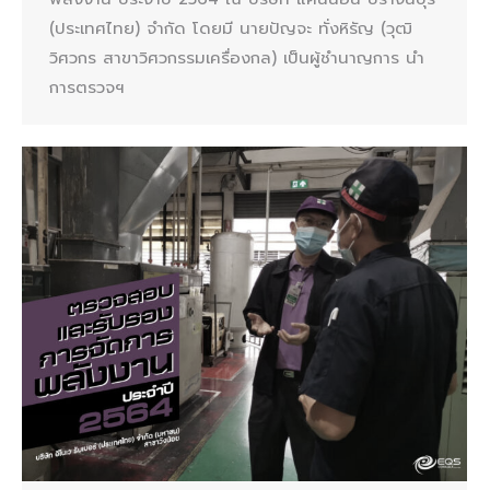
(ประเทศไทย) จํากัด โดยมี นายปัญจะ ทั่งหิรัญ (วุฒิ
วิศวกร สาขาวิศวกรรมเครื่องกล) เป็นผู้ชำนาญการ นำ
การตรวจฯ