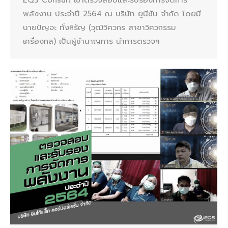
พลังงาน ประจำปี 2564 ณ บริษัท ยูนีซัน จำกัด โดยมี
นายปัญจะ ทั่งหิรัญ (วุฒิวิศวกร สาขาวิศวกรรม
เครื่องกล) เป็นผู้ชำนาญการ นำการตรวจฯ