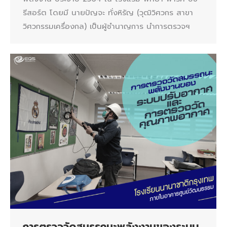
รีสอร์ต โดยมี นายปัญจะ ทั่งหิรัญ (วุฒิวิศวกร สาขา
วิศวกรรมเครื่องกล) เป็นผู้ชำนาญการ นำการตรวจฯ
การตรวจวัดสมรรถนะพลังงานของระบบ