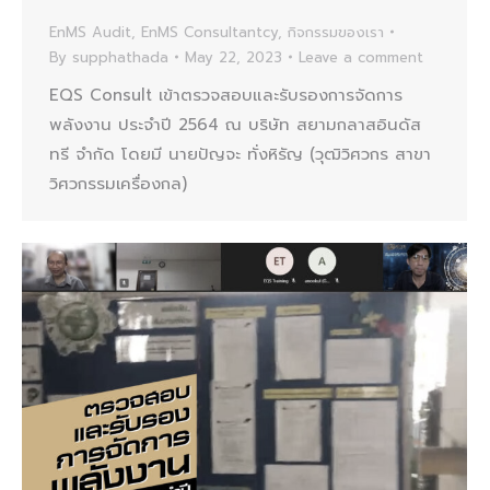
EnMS Audit
,
EnMS Consultantcy
,
กิจกรรมของเรา
By
supphathada
May 22, 2023
Leave a comment
EQS Consult เข้าตรวจสอบและรับรองการจัดการ
พลังงาน ประจำปี 2564 ณ บริษัท สยามกลาสอินดัส
ทรี จำกัด โดยมี นายปัญจะ ทั่งหิรัญ (วุฒิวิศวกร สาขา
วิศวกรรมเครื่องกล)