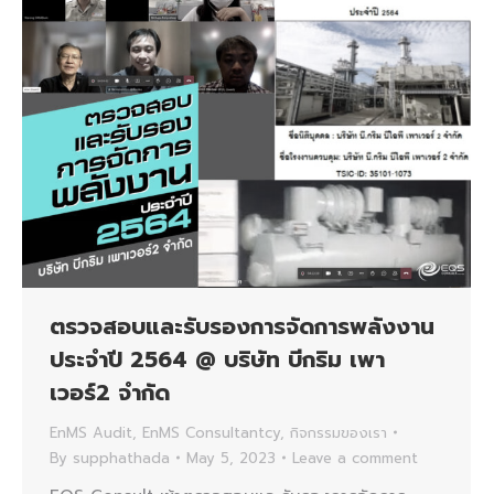
ตรวจสอบและรับรองการจัดการพลังงาน
ประจำปี 2564 @ บริษัท บีกริม เพา
เวอร์2 จํากัด
EnMS Audit
,
EnMS Consultantcy
,
กิจกรรมของเรา
By
supphathada
May 5, 2023
Leave a comment