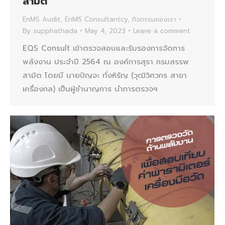
สามิต
EnMS Audit
,
EnMS Consultantcy
,
กิจกรรมของเรา
By
supphathada
May 4, 2023
Leave a comment
EQS Consult เข้าตรวจสอบและรับรองการจัดการ
พลังงาน ประจำปี 2564 ณ องค์การสุรา กรมสรรพ
สามิต โดยมี นายปัญจะ ทั่งหิรัญ (วุฒิวิศวกร สาขา
เครื่องกล) เป็นผู้ชำนาญการ นำการตรวจฯ