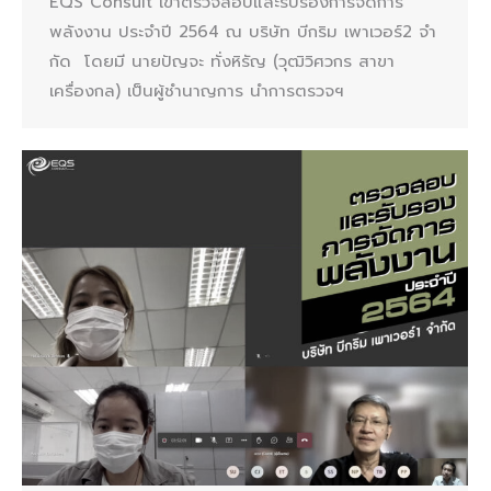
EQS Consult เข้าตรวจสอบและรับรองการจัดการ
พลังงาน ประจำปี 2564 ณ บริษัท บีกริม เพาเวอร์2 จํา
กัด โดยมี นายปัญจะ ทั่งหิรัญ (วุฒิวิศวกร สาขา
เครื่องกล) เป็นผู้ชำนาญการ นำการตรวจฯ