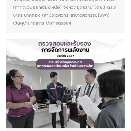
(ภาคตะวันออกเฉียงเหนือ) จังหวัดอุดรธานี โดยมี ดร.วิ
ชาญ นาคทอง (สามัญวิศวกร สาขาวิศวกรรมไฟฟ้า)
เป็นผู้ชำนาญการ นำการตรวจฯ