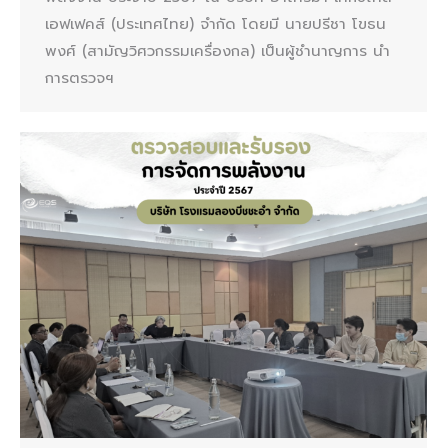
เอฟเฟคส์ (ประเทศไทย) จำกัด โดยมี นายปรีชา โขธน
พงศ์ (สามัญวิศวกรรมเครื่องกล) เป็นผู้ชำนาญการ นำ
การตรวจฯ