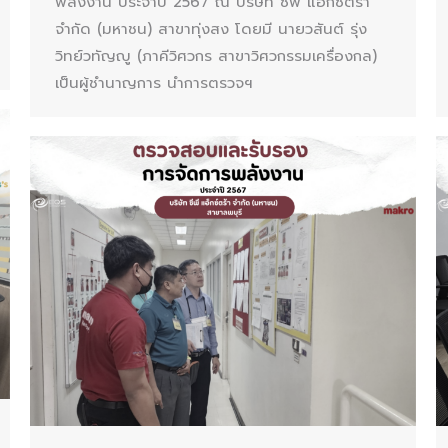
พลังงาน ประจำปี 2567 ณ บริษัท ซีพี แอ็กซ์ตร้า
จำกัด (มหาชน) สาขาทุ่งสง โดยมี นายวสันต์ รุ่ง
วิทย์วทัญญู (ภาคีวิศวกร สาขาวิศวกรรมเครื่องกล)
เป็นผู้ชำนาญการ นำการตรวจฯ