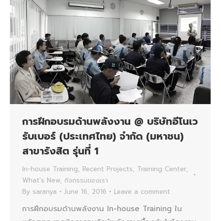
การฝึกอบรมด้านพลังงาน @ บริษัทอีโนเว
รับเบอร์ (ประเทศไทย) จำกัด (มหาชน)
สาขารังสิต รุ่นที่ 1
In-house Training
,
Recent Projects
,
Training Center
,
What's New
,
กิจกรรมของเรา
By
saranya
June 16, 2016
Leave a comment
การฝึกอบรมด้านพลังงาน In-house Training ใน