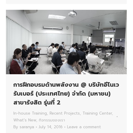
การฝึกอบรมด้านพลังงาน @ บริษัทอีโนเว
รับเบอร์ (ประเทศไทย) จำกัด (มหาชน)
สาขารังสิต รุ่นที่ 2
In-house Training
,
Recent Projects
,
Training Center
,
What's New
,
กิจกรรมของเรา
By
saranya
July 14, 2016
Leave a comment