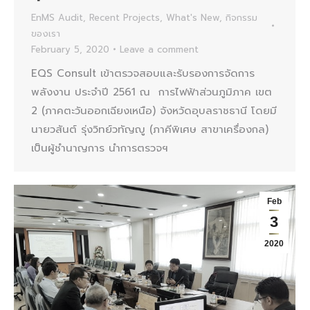
EnMS Audit
,
Recent Projects
,
What's New
,
กิจกรรม
ของเรา
February 5, 2020
Leave a comment
EQS Consult เข้าตรวจสอบและรับรองการจัดการ
พลังงาน ประจำปี 2561 ณ การไฟฟ้าส่วนภูมิภาค เขต
2 (ภาคตะวันออกเฉียงเหนือ) จังหวัดอุบลราชธานี โดยมี
นายวสันต์ รุ่งวิทย์วทัญญู (ภาคีพิเศษ สาขาเครื่องกล)
เป็นผู้ชำนาญการ นำการตรวจฯ
Feb
3
2020