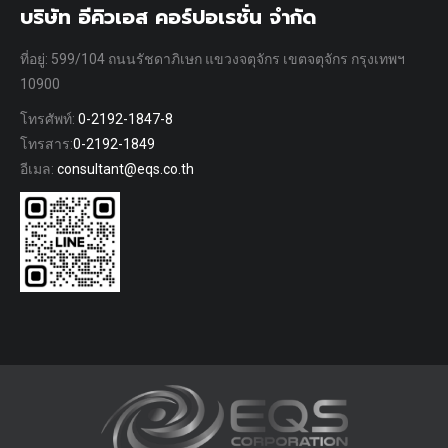
บริษัท อีคิวเอส คอร์ปอเรชั่น จำกัด
ที่อยู่: 599/104 ถนนรัชดาภิเษก แขวงจตุจักร เขตจตุจักร กรุงเทพฯ
10900
โทรศัพท์:
0-2192-1847-8
โทรสาร:
0-2192-1849
อีเมล:
consultant@eqs.co.th