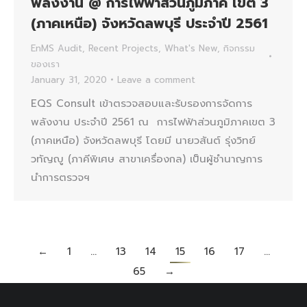
พลังงาน @ การไฟฟ้าส่วนภูมิภาค เขต 3
(ภาคเหนือ) จังหวัดลพบุรี ประจำปี 2561
EnMS Audit
,
Recent Projects
,
What's New
,
กิจกรรม
ของเรา
January 31, 2020
Leave a comment
EQS Consult เข้าตรวจสอบและรับรองการจัดการ
พลังงาน ประจำปี 2561 ณ การไฟฟ้าส่วนภูมิภาคเขต 3
(ภาคเหนือ) จังหวัดลพบุรี โดยมี นายวสันต์ รุ่งวิทย์
วทัญญู (ภาคีพิเศษ สาขาเครื่องกล) เป็นผู้ชำนาญการ
นำการตรวจฯ
←
1
…
13
14
15
16
17
…
65
→