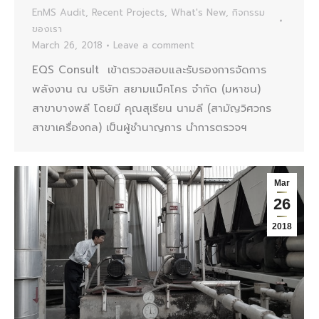
EnMS Audit
,
Recent Projects
,
What's New
,
กิจกรรม
ของเรา
March 26, 2018
Leave a comment
EQS Consult เข้าตรวจสอบและรับรองการจัดการ
พลังงาน ณ บริษัท สยามแม็คโคร จำกัด (มหาชน)
สาขาบางพลี โดยมี คุณสุเรียน นามลี (สามัญวิศวกร
สาขาเครื่องกล) เป็นผู้ชำนาญการ นำการตรวจฯ
Mar
26
2018