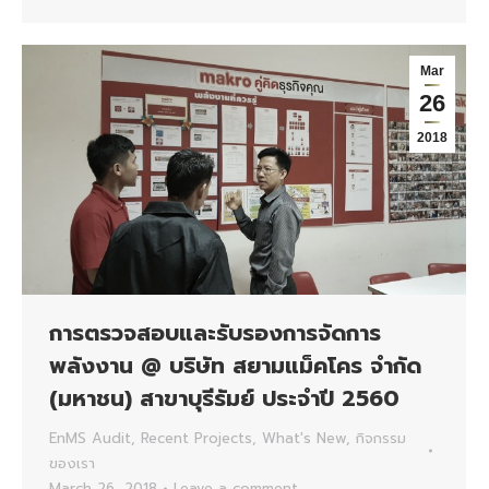
Mar
26
2018
การตรวจสอบและรับรองการจัดการ
พลังงาน @ บริษัท สยามแม็คโคร จำกัด
(มหาชน) สาขาบุรีรัมย์ ประจำปี 2560
EnMS Audit
,
Recent Projects
,
What's New
,
กิจกรรม
ของเรา
March 26, 2018
Leave a comment