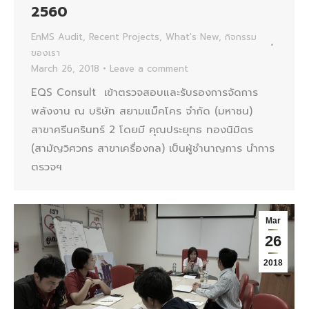
2560
EnMS Audit
,
Recent Projects
,
What's New
,
กิจกรรม
ของเรา
March 26, 2018
Leave a comment
EQS Consult เข้าตรวจสอบและรับรองการจัดการ
พลังงาน ณ บริษัท สยามแม็คโคร จำกัด (มหาชน)
สาขาศรีนครินทร์ 2 โดยมี คุณประยุทธ ทองนิมิตร
(สามัญวิศวกร สาขาเครื่องกล) เป็นผู้ชำนาญการ นำการ
ตรวจฯ
Mar
26
2018