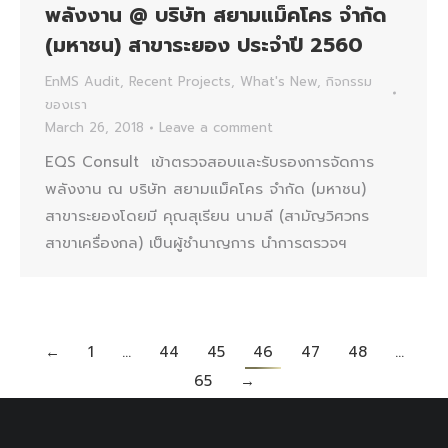
พลังงาน @ บริษัท สยามแม็คโคร จำกัด
(มหาชน) สาขาระยอง ประจำปี 2560
EnMS Audit
,
Recent Projects
,
What's New
,
กิจกรรม
ของเรา
March 26, 2018
Leave a comment
EQS Consult เข้าตรวจสอบและรับรองการจัดการ
พลังงาน ณ บริษัท สยามแม็คโคร จำกัด (มหาชน)
สาขาระยองโดยมี คุณสุเรียน นามลี (สามัญวิศวกร
สาขาเครื่องกล) เป็นผู้ชำนาญการ นำการตรวจฯ
←
1
…
44
45
46
47
48
…
65
→