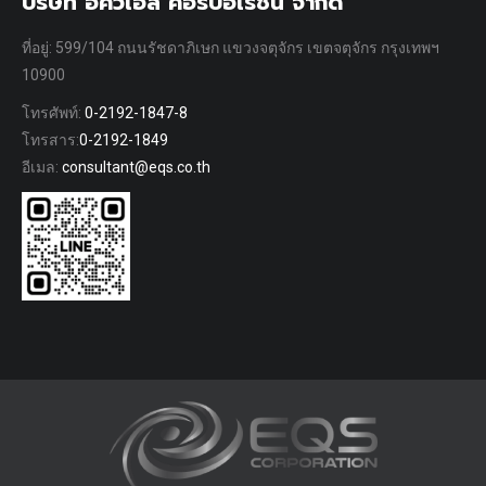
บริษัท อีคิวเอส คอร์ปอเรชั่น จำกัด
ที่อยู่: 599/104 ถนนรัชดาภิเษก แขวงจตุจักร เขตจตุจักร กรุงเทพฯ
10900
โทรศัพท์:
0-2192-1847-8
โทรสาร:
0-2192-1849
อีเมล:
consultant@eqs.co.th