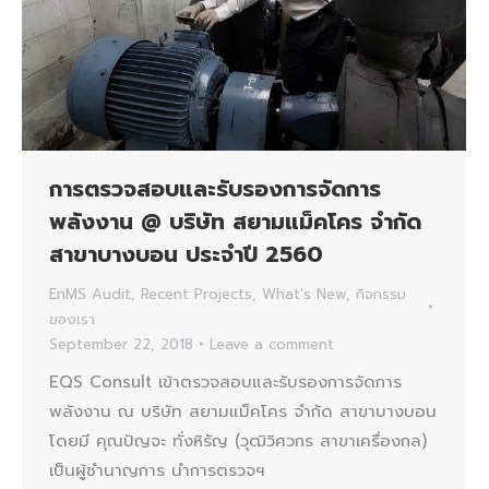
การตรวจสอบและรับรองการจัดการ
พลังงาน @ บริษัท สยามแม็คโคร จำกัด
สาขาบางบอน ประจำปี 2560
EnMS Audit
,
Recent Projects
,
What's New
,
กิจกรรม
ของเรา
September 22, 2018
Leave a comment
EQS Consult เข้าตรวจสอบและรับรองการจัดการ
พลังงาน ณ บริษัท สยามแม็คโคร จำกัด สาขาบางบอน
โดยมี คุณปัญจะ ทั่งหิรัญ (วุฒิวิศวกร สาขาเครื่องกล)
เป็นผู้ชำนาญการ นำการตรวจฯ