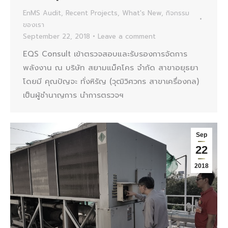
EnMS Audit
,
Recent Projects
,
What's New
,
กิจกรรม
ของเรา
September 22, 2018
Leave a comment
EQS Consult เข้าตรวจสอบและรับรองการจัดการ
พลังงาน ณ บริษัท สยามแม็คโคร จำกัด สาขาอยุธยา
โดยมี คุณปัญจะ ทั่งหิรัญ (วุฒิวิศวกร สาขาเครื่องกล)
เป็นผู้ชำนาญการ นำการตรวจฯ
Sep
22
2018