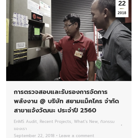
22
2018
การตรวจสอบและรับรองการจัดการ
พลังงาน @ บริษัท สยามแม็คโคร จำกัด
สาขาแจ้งวัฒนะ ประจำปี 2560
EnMS Audit
,
Recent Projects
,
What's New
,
กิจกรรม
ของเรา
September 22, 2018
Leave a comment