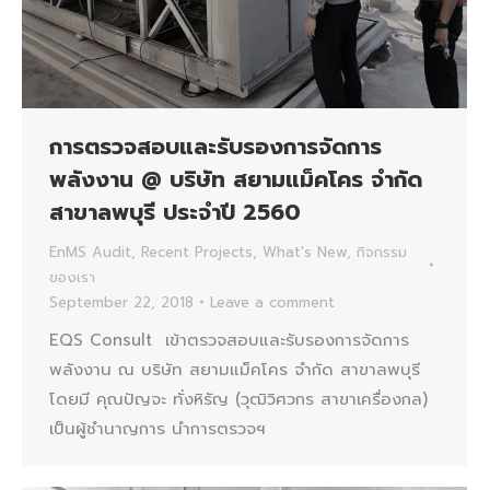
การตรวจสอบและรับรองการจัดการ
พลังงาน @ บริษัท สยามแม็คโคร จำกัด
สาขาลพบุรี ประจำปี 2560
EnMS Audit
,
Recent Projects
,
What's New
,
กิจกรรม
ของเรา
September 22, 2018
Leave a comment
EQS Consult เข้าตรวจสอบและรับรองการจัดการ
พลังงาน ณ บริษัท สยามแม็คโคร จำกัด สาขาลพบุรี
โดยมี คุณปัญจะ ทั่งหิรัญ (วุฒิวิศวกร สาขาเครื่องกล)
เป็นผู้ชำนาญการ นำการตรวจฯ