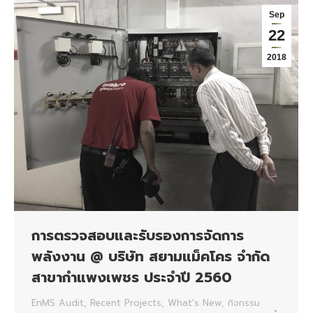
Sep
22
2018
การตรวจสอบและรับรองการจัดการ
พลังงาน @ บริษัท สยามแม็คโคร จำกัด
สาขากำแพงเพชร ประจำปี 2560
EnMS Audit
,
Recent Projects
,
What's New
,
กิจกรรม