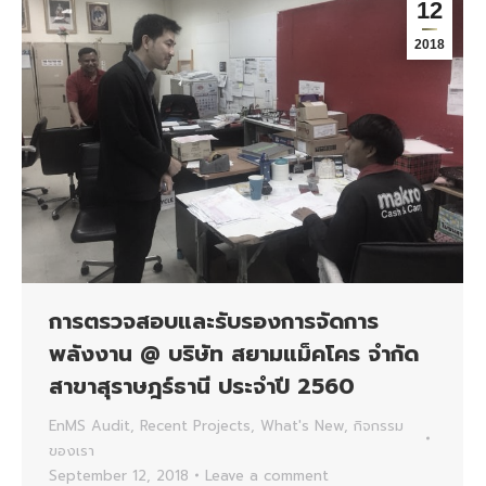
12
2018
การตรวจสอบและรับรองการจัดการ
พลังงาน @ บริษัท สยามแม็คโคร จำกัด
สาขาสุราษฎร์ธานี ประจำปี 2560
EnMS Audit
,
Recent Projects
,
What's New
,
กิจกรรม
ของเรา
September 12, 2018
Leave a comment