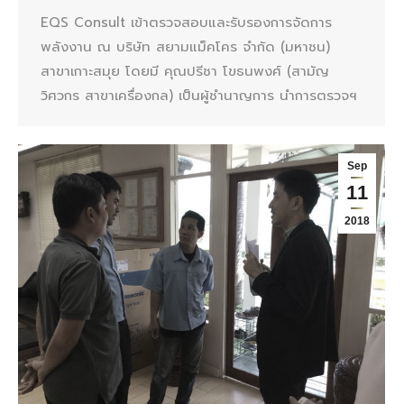
EQS Consult เข้าตรวจสอบและรับรองการจัดการ
พลังงาน ณ บริษัท สยามแม็คโคร จำกัด (มหาชน)
สาขาเกาะสมุย โดยมี คุณปรีชา โขธนพงศ์ (สามัญ
วิศวกร สาขาเครื่องกล) เป็นผู้ชำนาญการ นำการตรวจฯ
Sep
11
2018