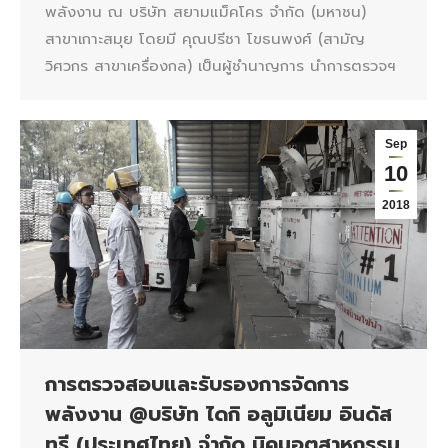
พลังงาน ณ บริษัท สยามแม็คโคร จำกัด (มหาชน)
สาขาเกาะสมุย โดยมี คุณปรีชา โขธนพงศ์ (สามัญ
วิศวกร สาขาเครื่องกล) เป็นผู้ชำนาญการ นำการตรวจฯ
Sep
10
2018
การตรวจสอบและรับรองการจัดการ
พลังงาน @บริษัท ไดกิ อลูมิเนียม อินดัส
ทรี (ประเทศไทย) จำกัด นิคมอุตสาหกรรม