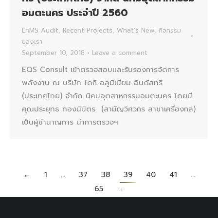
อมตะนคร ประจำปี 2560
EnMS Audit
,
Recent Projects
,
What's New
,
กิจกรรม
ของเรา
September 10, 2018
Leave a comment
EQS Consult เข้าตรวจสอบและรับรองการจัดการ
พลังงาน ณ บริษัท ไดกิ อลูมิเนียม อินดัสทรี
(ประเทศไทย) จำกัด นิคมอุตสาหกรรมอมตะนคร โดยมี
คุณประยุทธ ทองนิมิตร (สามัญวิศวกร สาขาเครื่องกล)
เป็นผู้ชำนาญการ นำการตรวจฯ
←
1
…
37
38
39
40
41
…
65
→