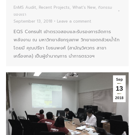
EnMS Audit
,
Recent Projects
,
What's New
,
กิจกรรม
ของเรา
September 13, 2018
Leave a comment
EQS Consult เข้าตรวจสอบและรับรองการจัดการ
พลังงาน ณ มหาวิทยาลัยกรุงเทพ วิทยาเขตกล้วยน้ำไท
โดยมี คุณปรีชา โขธนพงศ์ (สามัญวิศวกร สาขา
เครื่องกล) เป็นผู้ชำนาญการ นำการตรวจฯ
Sep
13
2018