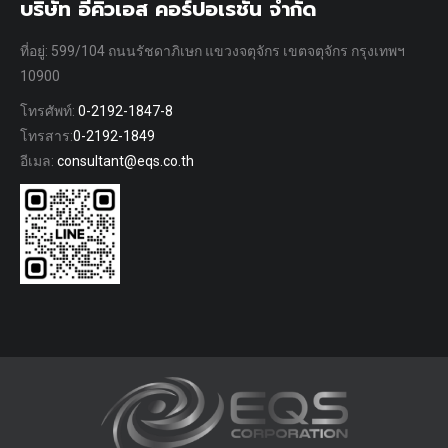
บริษัท อีคิวเอส คอร์ปอเรชั่น จำกัด
ที่อยู่: 599/104 ถนนรัชดาภิเษก แขวงจตุจักร เขตจตุจักร กรุงเทพฯ
10900
โทรศัพท์:
0-2192-1847-8
โทรสาร:
0-2192-1849
อีเมล:
consultant@eqs.co.th