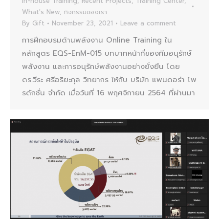
In-house Training
,
Recent Projects
,
Training Center
,
What's New
,
กิจกรรมของเรา
By
Gift
November 23, 2021
Leave a comment
การฝึกอบรมด้านพลังงาน Online Training ใน
หลักสูตร EQS-EnM-015 บทบาทหน้าที่ของทีมอนุรักษ์
พลังงาน และการอนุรักษ์พลังงานอย่างยั่งยืน โดย
ดร.วีระ ศรีอริยะกุล วิทยากร ให้กับ บริษัท แพนดอร่า โพ
รดักชั่น จำกัด เมื่อวันที่ 16 พฤศจิกายน 2564 ที่ผ่านมา