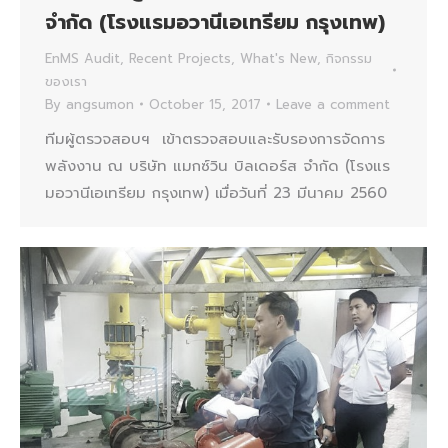
จำกัด (โรงแรมอวานีเอเทรียม กรุงเทพ)
EnMS Audit
,
Recent Projects
,
What's New
,
กิจกรรม
ของเรา
By
angsumon
October 15, 2017
Leave a comment
ทีมผู้ตรวจสอบฯ เข้าตรวจสอบและรับรองการจัดการ
พลังงาน ณ บริษัท แมกซ์วิน บิลเดอร์ส จำกัด (โรงแร
มอวานีเอเทรียม กรุงเทพ) เมื่อวันที่ 23 มีนาคม 2560