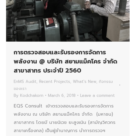
การตรวจสอบและรับรองการจัดการ
พลังงาน @ บริษัท สยามแม็คโคร จำกัด
สาขาสาทร ประจำปี 2560
EnMS Audit
,
Recent Projects
,
What's New
,
กิจกรรม
ของเรา
By
Kodchakorn
March 6, 2018
Leave a comment
EQS Consult เข้าตรวจสอบและรับรองการจัดการ
พลังงาน ณ บริษัท สยามแม็คโคร จำกัด (มหาชน)
สาขาสาทร โดยมี นายนิเวช ยะสูงเนิน (สามัญวิศวกร
สาขาเครื่องกล) เป็นผู้ชำนาญการ นำการตรวจฯ