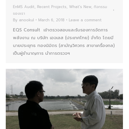
EnMS Audit
,
Recent Projects
,
What's New
,
กิจกรรม
ของเรา
By
anookul
March 6, 2018
Leave a comment
EQS Consult เข้าตรวจสอบและรับรองการจัดการ
พลังงาน ณ บริษัท เอจเลส (ประเทศไทย) จำกัด โดยมี
นายประยุทธ ทองนิมิตร (สามัญวิศวกร สาขาเครื่องกล)
เป็นผู้ชำนาญการ นำการตรวจฯ