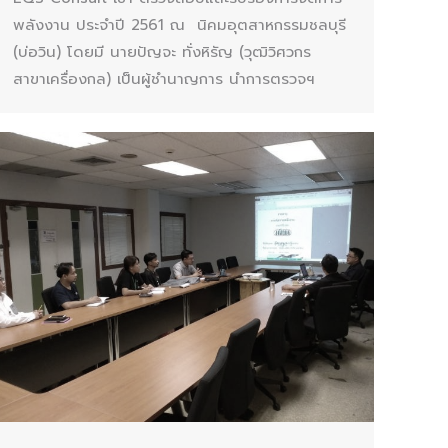
พลังงาน ประจำปี 2561 ณ นิคมอุตสาหกรรมชลบุรี
(บ่อวิน) โดยมี นายปัญจะ ทั่งหิรัญ (วุฒิวิศวกร
สาขาเครื่องกล) เป็นผู้ชำนาญการ นำการตรวจฯ