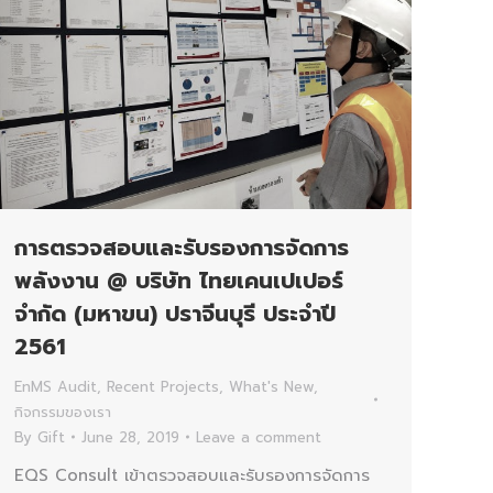
การตรวจสอบและรับรองการจัดการ
พลังงาน @ บริษัท ไทยเคนเปเปอร์
จำกัด (มหาขน) ปราจีนบุรี ประจำปี
2561
EnMS Audit
,
Recent Projects
,
What's New
,
กิจกรรมของเรา
By
Gift
June 28, 2019
Leave a comment
EQS Consult เข้าตรวจสอบและรับรองการจัดการ