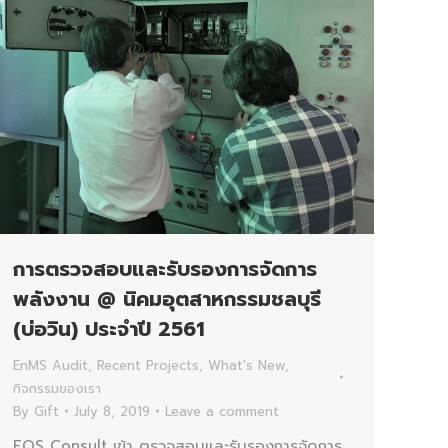
การตรวจสอบและรับรองการจัดการ
พลังงาน @ นิคมอุตสาหกรรมชลบุรี
(บ่อวิน) ประจำปี 2561
EnMS Audit
,
Recent Projects
,
What's New
,
กิจกรรมของเรา
By
Gift
July 8, 2019
Leave a comment
EQS Consult เข้า ตรวจสอบและรับรองการจัดการ