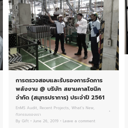
การตรวจสอบและรับรองการจัดการ
พลังงาน @ บริษัท สยามคาลโซนิค
จำกัด (สมุทรปราการ) ประจำปี 2561
EnMS Audit
,
Recent Projects
,
What's New
,
กิจกรรมของเรา
By
Gift
June 26, 2019
Leave a comment