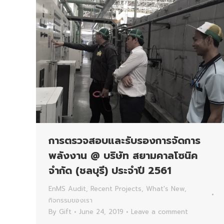
การตรวจสอบและรับรองการจัดการ
พลังงาน @ บริษัท สยามคาลโซนิค
จำกัด (ชลบุรี) ประจำปี 2561
EnMS Audit
,
Recent Projects
,
What's New
,
กิจกรรมของเรา
By
Gift
June 24, 2019
Leave a comment