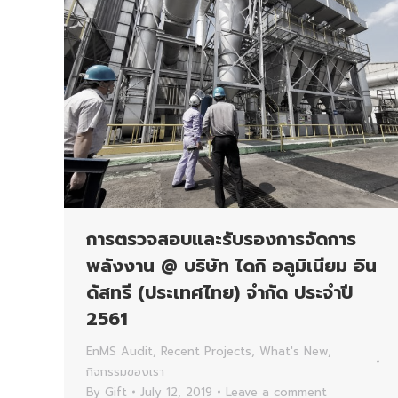
การตรวจสอบและรับรองการจัดการ
พลังงาน @ บริษัท ไดกิ อลูมิเนียม อิน
ดัสทรี (ประเทศไทย) จำกัด ประจำปี
2561
EnMS Audit
,
Recent Projects
,
What's New
,
กิจกรรมของเรา
By
Gift
July 12, 2019
Leave a comment