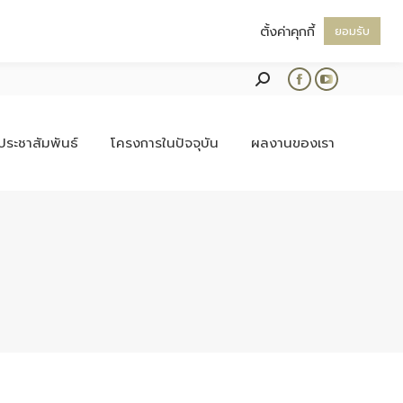
ตั้งค่าคุกกี้
ยอมรับ
Search:
Facebook
YouTube
page
page
opens
opens
ประชาสัมพันธ์
โครงการในปัจจุบัน
ผลงานของเรา
in
in
new
new
window
window