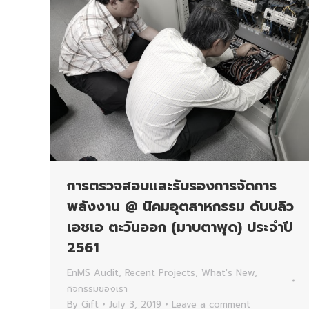
การตรวจสอบและรับรองการจัดการ
พลังงาน @ นิคมอุตสาหกรรม ดับบลิว
เอชเอ ตะวันออก (มาบตาพุด) ประจำปี
2561
EnMS Audit
,
Recent Projects
,
What's New
,
กิจกรรมของเรา
By
Gift
July 3, 2019
Leave a comment