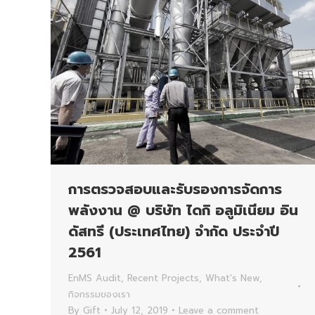
การตรวจสอบและรับรองการจัดการ
พลังงาน @ บริษัท ไดกิ อลูมิเนียม อิน
ดัสทรี (ประเทศไทย) จำกัด ประจำปี
2561
EnMS Audit
,
Recent Projects
,
What's New
,
กิจกรรมของเรา
By
Gift
July 12, 2019
Leave a comment