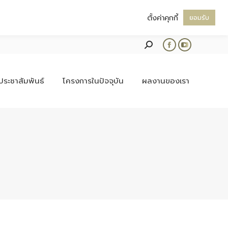
ตั้งค่าคุกกี้
ยอมรับ
Search:
Facebook
YouTube
page
page
opens
opens
ประชาสัมพันธ์
โครงการในปัจจุบัน
ผลงานของเรา
in
in
new
new
window
window