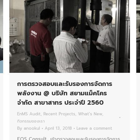
การตรวจสอบและรับรองการจัดการ
พลังงาน @ บริษัท สยามแม็คโคร
จำกัด สาขาสาทร ประจำปี 2560
EnMS Audit
,
Recent Projects
,
What's New
,
กิจกรรมของเรา
By
anookul
April 13, 2018
Leave a comment
EQS Consult เข้าตรวจสอบและรับรองการจัดการ