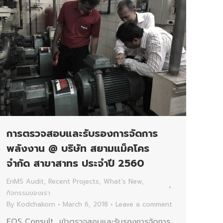
การตรวจสอบและรับรองการจัดการ
พลังงาน @ บริษัท สยามแม็คโคร
จำกัด สาขาสาทร ประจำปี 2560
EnMS Audit
,
Recent Projects
,
What's New
,
กิจกรรมของเรา
By
Kodchakorn
March 6, 2018
Leave a comment
EQS Consult เข้าตรวจสอบและรับรองการจัดการ