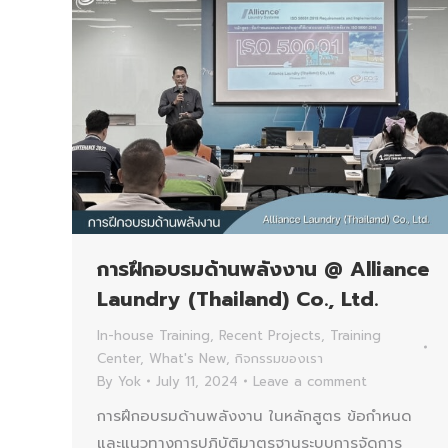
การฝึกอบรมด้านพลังงาน @ Alliance
Laundry (Thailand) Co., Ltd.
In-house Training
,
Recent Projects
,
Training
Center
,
What's New
,
กิจกรรมของเรา
By
Yok
July 11, 2024
Leave a comment
การฝึกอบรมด้านพลังงาน ในหลักสูตร ข้อกำหนด
และแนวทางการปฏิบัติมาตรฐานระบบการจัดการ