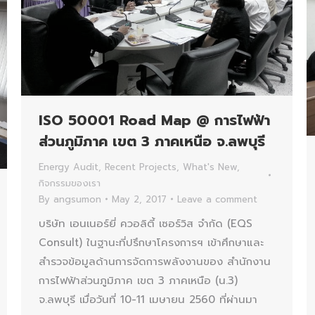
ISO 50001 Road Map @ การไฟฟ้า
ส่วนภูมิภาค เขต 3 ภาคเหนือ จ.ลพบุรี
Energy Audit
,
Recent Projects
,
What's New
,
กิจกรรมของเรา
By
angsumon
May 2, 2017
Leave a comment
บริษัท เอนเนอร์ยี่ ควอลิตี้ เซอร์วิส จำกัด (EQS
Consult) ในฐานะที่ปรึกษาโครงการฯ เข้าศึกษาและ
สำรวจข้อมูลด้านการจัดการพลังงานของ สำนักงาน
การไฟฟ้าส่วนภูมิภาค เขต 3 ภาคเหนือ (น.3)
จ.ลพบุรี เมื่อวันที่ 10-11 เมษายน 2560 ที่ผ่านมา