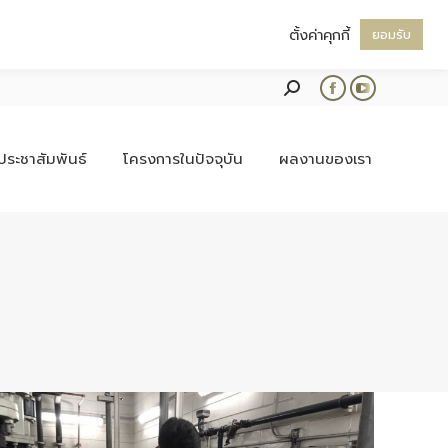
ตั้งค่าคุกกี้
ยอมรับ
Search:
Facebook
YouTube
page
page
opens
opens
ประชาสัมพันธ์
โครงการในปัจจุบัน
ผลงานของเรา
in
in
new
new
window
window