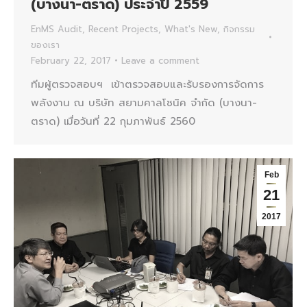
(บางนา-ตราด) ประจำปี 2559
EnMS Audit
,
Recent Projects
,
What's New
,
กิจกรรม
ของเรา
February 22, 2017
Leave a comment
ทีมผู้ตรวจสอบฯ เข้าตรวจสอบและรับรองการจัดการ
พลังงาน ณ บริษัท สยามคาลโซนิค จำกัด (บางนา-
ตราด) เมื่อวันที่ 22 กุมภาพันธ์ 2560
Feb
21
2017