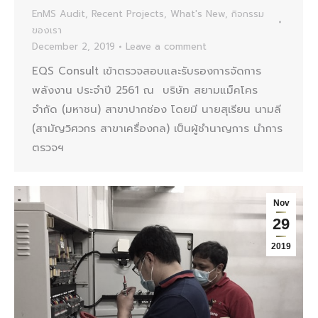
EnMS Audit
,
Recent Projects
,
What's New
,
กิจกรรม
ของเรา
December 2, 2019
Leave a comment
EQS Consult เข้าตรวจสอบและรับรองการจัดการ
พลังงาน ประจำปี 2561 ณ บริษัท สยามแม็คโคร
จำกัด (มหาชน) สาขาปากช่อง โดยมี นายสุเรียน นามลี
(สามัญวิศวกร สาขาเครื่องกล) เป็นผู้ชำนาญการ นำการ
ตรวจฯ
Nov
29
2019