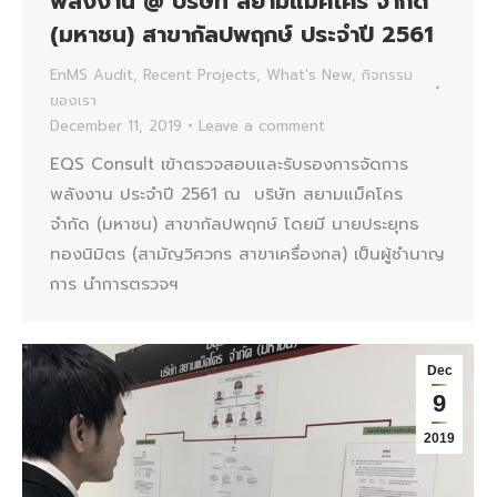
พลังงาน @ บริษัท สยามแม็คโคร จำกัด
(มหาชน) สาขากัลปพฤกษ์ ประจำปี 2561
EnMS Audit
,
Recent Projects
,
What's New
,
กิจกรรม
ของเรา
December 11, 2019
Leave a comment
EQS Consult เข้าตรวจสอบและรับรองการจัดการ
พลังงาน ประจำปี 2561 ณ บริษัท สยามแม็คโคร
จำกัด (มหาชน) สาขากัลปพฤกษ์ โดยมี นายประยุทธ
ทองนิมิตร (สามัญวิศวกร สาขาเครื่องกล) เป็นผู้ชำนาญ
การ นำการตรวจฯ
Dec
9
2019