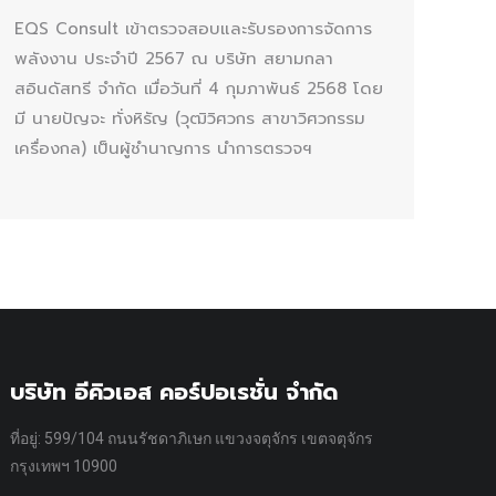
EQS Consult เข้าตรวจสอบและรับรองการจัดการ
พลังงาน ประจำปี 2567 ณ บริษัท สยามกลา
สอินดัสทรี จำกัด เมื่อวันที่ 4 กุมภาพันธ์ 2568 โดย
มี นายปัญจะ ทั่งหิรัญ (วุฒิวิศวกร สาขาวิศวกรรม
เครื่องกล) เป็นผู้ชำนาญการ นำการตรวจฯ
บริษัท อีคิวเอส คอร์ปอเรชั่น จำกัด
ที่อยู่: 599/104 ถนนรัชดาภิเษก แขวงจตุจักร เขตจตุจักร
กรุงเทพฯ 10900