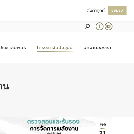
ตั้งค่าคุกกี้
ยอมรับ
Search:
Facebook
YouTube
page
page
opens
opens
ประชาสัมพันธ์
โครงการในปัจจุบัน
ผลงานของเรา
in
in
new
new
window
window
าน
Feb
21