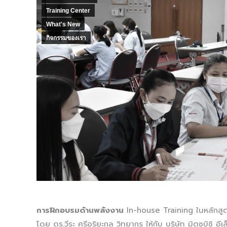
Training Center
What's New
กิจกรรมของเรา
การฝึกอบรมด้านพลังงาน
In-house Training ในหลักส
โดย ดร.วีระ ศรีอริยะกุล วิทยากร ให้กับ บริษัท มิตซูบิชิ อี