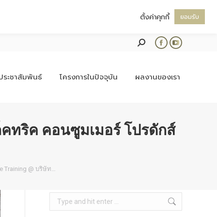
ตั้งค่าคุกกี้
ยอมรับ
Search:
Facebook
YouTube
page
page
opens
opens
ประชาสัมพันธ์
โครงการในปัจจุบัน
ผลงานของเรา
in
in
new
new
window
window
ล็คทริค คอนซูมเมอร์ โปรดักส์
 Training @ บริษัท…
Search: