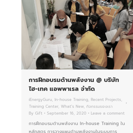
การฝึกอบรมด้านพลังงาน @ บริษัท
ไฮ-เทค แอพพาเรล จำกัด
iEnergyGuru
,
In-house Training
,
Recent Projects
,
Training Center
,
What's New
,
กิจกรรมของเรา
By
Gift
September 16, 2020
Leave a comment
การฝึกอบรมด้านพลังงาน In-house Training ใน
หลักสูตร การวางแผนด้านพลังงานในระบบการ