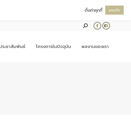
ตั้งค่าคุกกี้
ยอมรับ
Search:
Facebook
YouTube
page
page
opens
opens
ประชาสัมพันธ์
โครงการในปัจจุบัน
ผลงานของเรา
in
in
new
new
window
window