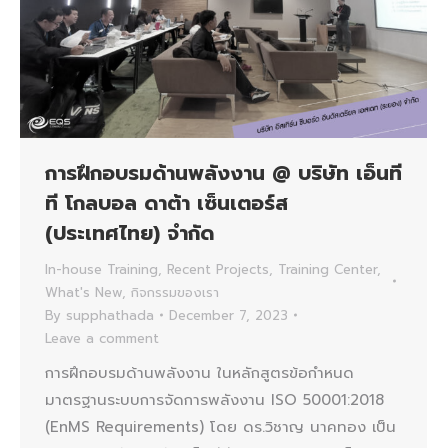
การฝึกอบรมด้านพลังงาน @ บริษัท เอ็นที
ที โกลบอล ดาต้า เซ็นเตอร์ส
(ประเทศไทย) จำกัด
In-house Training
,
Recent Projects
,
Training Center
,
What's New
,
กิจกรรมของเรา
By
supphathada
December 7, 2023
Leave a comment
การฝึกอบรมด้านพลังงาน ในหลักสูตรข้อกำหนด
มาตรฐานระบบการจัดการพลังงาน ISO 50001:2018
(EnMS Requirements) โดย ดร.วิชาญ นาคทอง เป็น