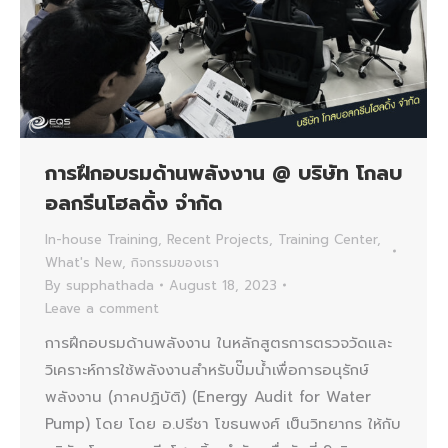
การฝึกอบรมด้านพลังงาน @ บริษัท โกลบ
อลกรีนโฮลดิ้ง จำกัด
In-house Training
,
Recent Projects
,
Training Center
,
What's New
,
กิจกรรมของเรา
By
supphathada
August 18, 2023
Leave a comment
การฝึกอบรมด้านพลังงาน ในหลักสูตรการตรวจวัดและ
วิเคราะห์การใช้พลังงานสำหรับปั๊มน้ำเพื่อการอนุรักษ์
พลังงาน (ภาคปฏิบัติ) (Energy Audit for Water
Pump) โดย โดย อ.ปรีชา โขธนพงศ์ เป็นวิทยากร ให้กับ