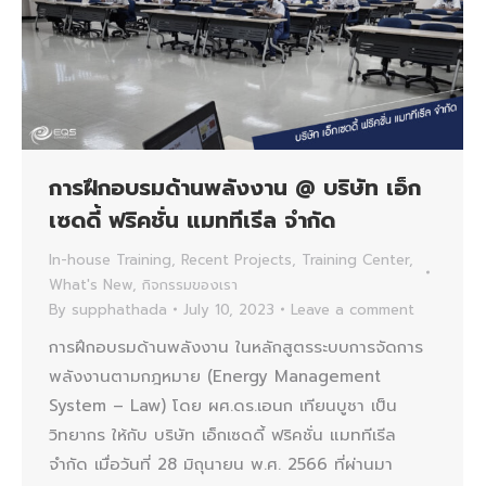
การฝึกอบรมด้านพลังงาน @ บริษัท เอ็ก
เซดดี้ ฟริคชั่น แมททีเรีล จำกัด
In-house Training
,
Recent Projects
,
Training Center
,
What's New
,
กิจกรรมของเรา
By
supphathada
July 10, 2023
Leave a comment
การฝึกอบรมด้านพลังงาน ในหลักสูตรระบบการจัดการ
พลังงานตามกฎหมาย (Energy Management
System – Law) โดย ผศ.ดร.เอนก เทียนบูชา เป็น
วิทยากร ให้กับ บริษัท เอ็กเซดดี้ ฟริคชั่น แมททีเรีล
จำกัด เมื่อวันที่ 28 มิถุนายน พ.ศ. 2566 ที่ผ่านมา