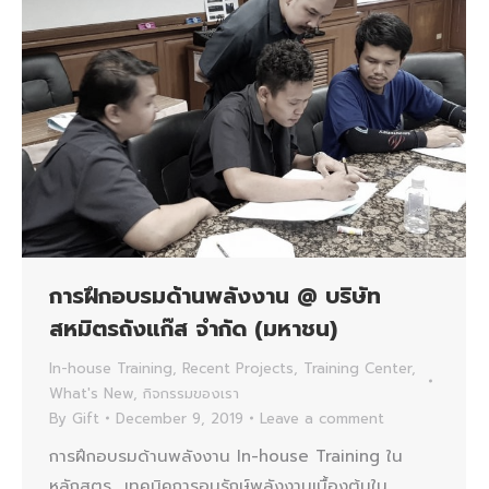
การฝึกอบรมด้านพลังงาน @ บริษัท
สหมิตรถังแก๊ส จำกัด (มหาชน)
In-house Training
,
Recent Projects
,
Training Center
,
What's New
,
กิจกรรมของเรา
By
Gift
December 9, 2019
Leave a comment
การฝึกอบรมด้านพลังงาน In-house Training ใน
หลักสูตร เทคนิคการอนุรักษ์พลังงานเบื้องต้นใน