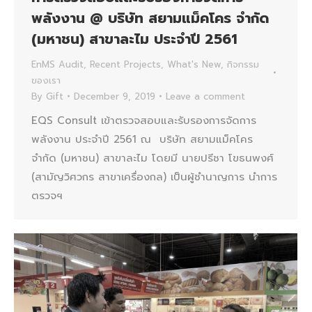
พลังงาน @ บริษัท สยามแม็คโคร จำกัด
(มหาชน) สาขาละไม ประจำปี 2561
EnMS Audit
,
Recent Projects
,
What's New
,
กิจกรรม
ของเรา
By
Gift
December 9, 2019
Leave a comment
EQS Consult เข้าตรวจสอบและรับรองการจัดการ
พลังงาน ประจำปี 2561 ณ บริษัท สยามแม็คโคร
จำกัด (มหาชน) สาขาละไม โดยมี นายปรีชา โขธนพงศ์
(สามัญวิศวกร สาขาเครื่องกล) เป็นผู้ชำนาญการ นำการ
ตรวจฯ