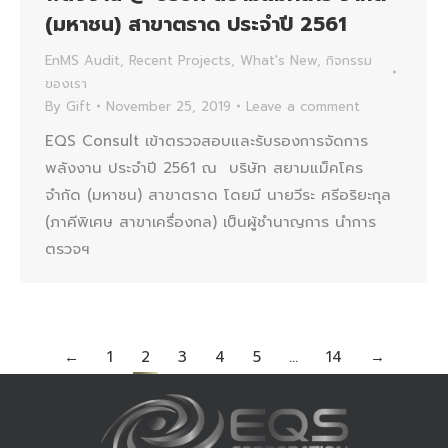
(มหาชน) สาขาตราด ประจำปี 2561
EnMS Audit
,
Recent Projects
,
What's New
,
กิจกรรม
ของเรา
By
Gift
November 25, 2019
Leave a comment
EQS Consult เข้าตรวจสอบและรับรองการจัดการ
พลังงาน ประจำปี 2561 ณ บริษัท สยามแม็คโคร
จำกัด (มหาชน) สาขาตราด โดยมี นายวีระ ศรีอริยะกุล
(ภาคีพิเศษ สาขาเครื่องกล) เป็นผู้ชำนาญการ นำการ
ตรวจฯ
←
1
2
3
4
5
…
14
→