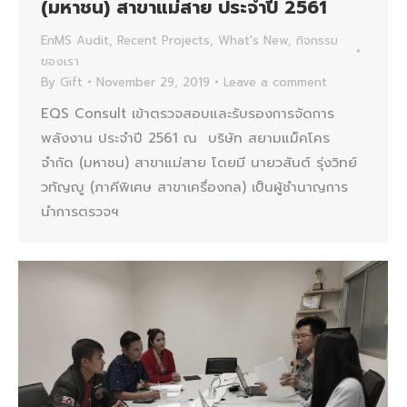
(มหาชน) สาขาแม่สาย ประจำปี 2561
EnMS Audit
,
Recent Projects
,
What's New
,
กิจกรรม
ของเรา
By
Gift
November 29, 2019
Leave a comment
EQS Consult เข้าตรวจสอบและรับรองการจัดการ
พลังงาน ประจำปี 2561 ณ บริษัท สยามแม็คโคร
จำกัด (มหาชน) สาขาแม่สาย โดยมี นายวสันต์ รุ่งวิทย์
วทัญญู (ภาคีพิเศษ สาขาเครื่องกล) เป็นผู้ชำนาญการ
นำการตรวจฯ