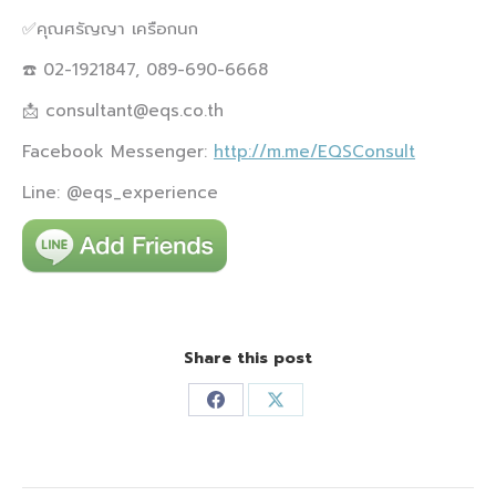
✅คุณศรัญญา เครือกนก
☎️ 02-1921847, 089-690-6668
📩 consultant@eqs.co.th
Facebook Messenger:
http://m.me/EQSConsult
Line: @eqs_experience
Share this post
Share
Share
on
on
Facebook
X