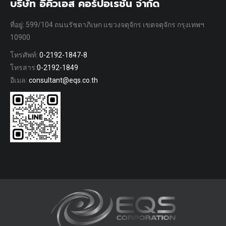
บริษัท อีคิวเอส คอร์ปอเรชั่น จำกัด
ที่อยู่: 599/104 ถนนรัชดาภิเษก แขวงจตุจักร เขตจตุจักร กรุงเทพฯ
10900
โทรศัพท์:
0-2192-1847-8
โทรสาร:
0-2192-1849
อีเมล:
consultant@eqs.co.th