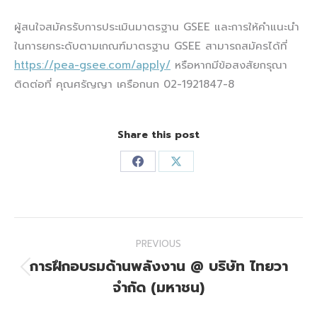
ผู้สนใจสมัครรับการประเมินมาตรฐาน GSEE และการให้คำแนะนำ
ในการยกระดับตามเกณฑ์มาตรฐาน GSEE สามารถสมัครได้ที่
https://pea-gsee.com/apply/
หรือหากมีข้อสงสัยกรุณา
ติดต่อที่ คุณศรัญญา เครือกนก 02-1921847-8
Share this post
Share
Share
on
on
Facebook
X
Post
PREVIOUS
navigation
การฝึกอบรมด้านพลังงาน @ บริษัท ไทยวา
Previous
จำกัด (มหาชน)
post: