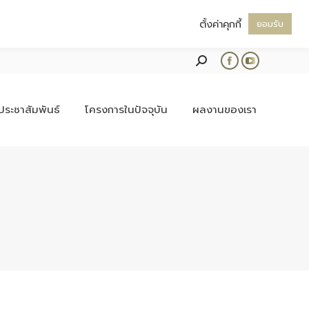
ตั้งค่าคุกกี้
ยอมรับ
Search:
Facebook
YouTube
page
page
opens
opens
ประชาสัมพันธ์
โครงการในปัจจุบัน
ผลงานของเรา
in
in
new
new
window
window