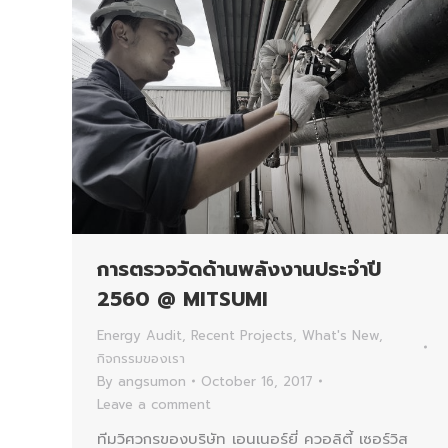
การตรวจวัดด้านพลังงานประจำปี
2560 @ MITSUMI
Energy Audit
,
Recent Projects
,
What's New
,
กิจกรรมของเรา
By
angsumon
October 16, 2017
Leave a comment
ทีมวิศวกรของบริษัท เอนเนอร์ยี่ ควอลิตี้ เซอร์วิส