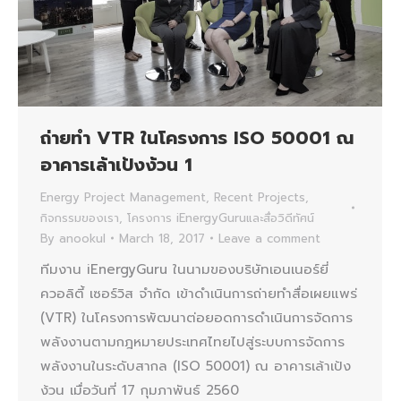
ถ่ายทำ VTR ในโครงการ ISO 50001 ณ
อาคารเล้าเป้งง้วน 1
Energy Project Management
,
Recent Projects
,
กิจกรรมของเรา
,
โครงการ iEnergyGuruและสื่อวิดีทัศน์
By
anookul
March 18, 2017
Leave a comment
ทีมงาน iEnergyGuru ในนามของบริษัทเอนเนอร์ยี่
ควอลิตี้ เซอร์วิส จำกัด เข้าดำเนินการถ่ายทำสื่อเผยแพร่
(VTR) ในโครงการพัฒนาต่อยอดการดำเนินการจัดการ
พลังงานตามกฎหมายประเทศไทยไปสู่ระบบการจัดการ
พลังงานในระดับสากล (ISO 50001) ณ อาคารเล้าเป้ง
ง้วน เมื่อวันที่ 17 กุมภาพันธ์ 2560