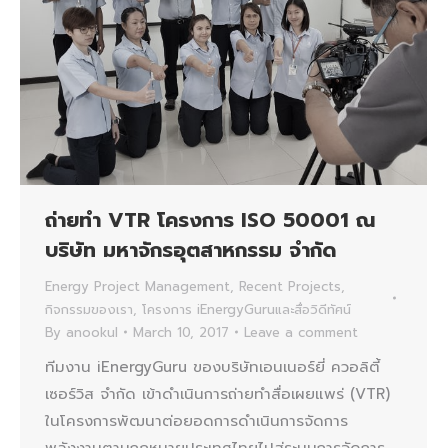
ถ่ายทำ VTR โครงการ ISO 50001 ณ
บริษัท มหาจักรอุตสาหกรรม จำกัด
Energy Project Management
,
Recent Projects
,
กิจกรรมของเรา
,
โครงการ iEnergyGuruและสื่อวิดีทัศน์
By
anookul
March 10, 2017
Leave a comment
ทีมงาน iEnergyGuru ของบริษัทเอนเนอร์ยี่ ควอลิตี้
เซอร์วิส จำกัด เข้าดำเนินการถ่ายทำสื่อเผยแพร่ (VTR)
ในโครงการพัฒนาต่อยอดการดำเนินการจัดการ
พลังงานตามกฎหมายประเทศไทยไปสู่ระบบการจัดการ