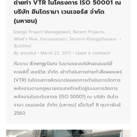
ถ่ายทำ VTR ในโครงการ ISO 50001 ณ
บริษัท อินโดรามา เวนเจอร์ส จำกัด
(มหาชน)
Energy Project Management
,
Recent Projects
,
What's New
,
กิจกรรมของเรา
,
โครงการ iEnergyGuruและ
สื่อวิดีทัศน์
By
anookul
March 22, 2017
Leave a comment
ทีมงาน iEnergyGuru ในนามของบริษัทเอนเนอร์ยี่
ควอลิตี้ เซอร์วิส จำกัด เข้าดำเนินการถ่ายทำสื่อเผยแพร่
(VTR) ในโครงการพัฒนาต่อยอดการดำเนินการจัดการ
พลังงานตามกฎหมายประเทศไทยไปสู่ระบบการจัดการ
พลังงานในระดับสากล (ISO 50001) ณ บริษัท อินโด
รามา เวนเจอร์ส จำกัด (มหาชน) เมื่อวันที่ 8 กุมภาพันธ์
2560