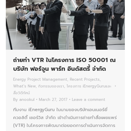
ถ่ายทำ VTR ในโครงการ ISO 50001 ณ
บริษัท ฟอร์จูน พาร์ท อินดัสตรี้ จำกัด
Energy Project Management
,
Recent Projects
,
What's New
,
กิจกรรมของเรา
,
โครงการ iEnergyGuruและ
สื่อวิดีทัศน์
By
anookul
March 27, 2017
Leave a comment
ทีมงาน iEnergyGuru ในนามของบริษัทเอนเนอร์ยี่
ควอลิตี้ เซอร์วิส จำกัด เข้าดำเนินการถ่ายทำสื่อเผยแพร่
(VTR) ในโครงการพัฒนาต่อยอดการดำเนินการจัดการ