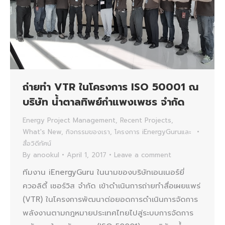
ถ่ายทำ VTR ในโครงการ ISO 50001 ณ
บริษัท น้ำตาลทิพย์กำแพงเพชร จำกัด
Energy Project Management
,
Recent Projects
,
What's New
,
กิจกรรมของเรา
,
โครงการ iEnergyGuruและ
สื่อวิดีทัศน์
By
anookul
April 1, 2017
Leave a comment
ทีมงาน iEnergyGuru ในนามของบริษัทเอนเนอร์ยี่
ควอลิตี้ เซอร์วิส จำกัด เข้าดำเนินการถ่ายทำสื่อเผยแพร่
(VTR) ในโครงการพัฒนาต่อยอดการดำเนินการจัดการ
พลังงานตามกฎหมายประเทศไทยไปสู่ระบบการจัดการ