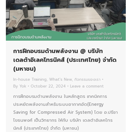
การฝึกอบรมด้านพลังงาน @ บริษัท
เดลต้าอิเลคโทรนิคส์ (ประเทศไทย) จำกัด
(มหาชน)
In-house Training
,
What's New
,
กิจกรรมของเรา
By
Yok
October 22, 2024
Leave a comment
การฝึกอบรมด้านพลังงาน ในหลักสูตร เทคนิคการ
ประหยัดพลังงานสำหรับระบบอากาศอัด(Energy
Saving for Compressed Air System) โดย อ.ปรีชา
โขธนพงศ์ เป็นวิทยากร ให้กับ บริษัท เดลต้าอิเลคโทร
นิคส์ (ประเทศไทย) จำกัด (มหาชน)